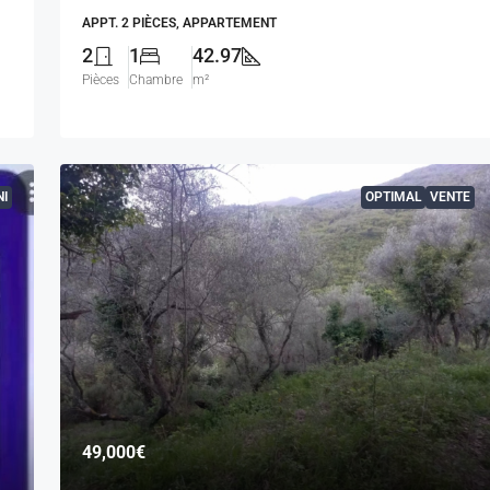
APPT. 2 PIÈCES, APPARTEMENT
2
1
42.97
Pièces
Chambre
m²
I
OPTIMAL
VENTE
49,000€