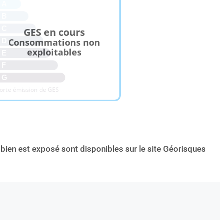
A
B
C
GES en cours
Consommations non
D
exploitables
E
F
G
orte émission de GES
 bien est exposé sont disponibles sur le site Géorisques