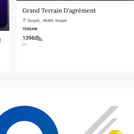
Grand Terrain D’agrément
Sospel, , 06380, Sospel
TERRAIN
13960
N
m²