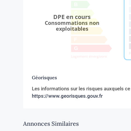
B
C
DPE en cours
D
Consommations non
exploitables
E
F
G
F
Logement énergivore
Géorisques
Les informations sur les risques auxquels ce
https://www.georisques.gouv.fr
Annonces Similaires