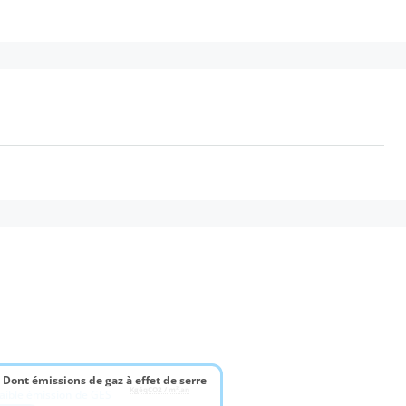
 Dont émissions de gaz à effet de serre
KgéqCO2 / m².an
aible émission de GES