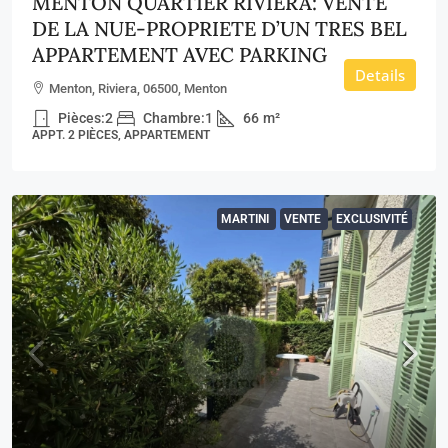
MENTON QUARTIER RIVIERA: VENTE
DE LA NUE-PROPRIETE D’UN TRES BEL
APPARTEMENT AVEC PARKING
Details
Menton, Riviera, 06500, Menton
Pièces:
2
Chambre:
1
66
m²
APPT. 2 PIÈCES, APPARTEMENT
MARTINI
VENTE
EXCLUSIVITÉ