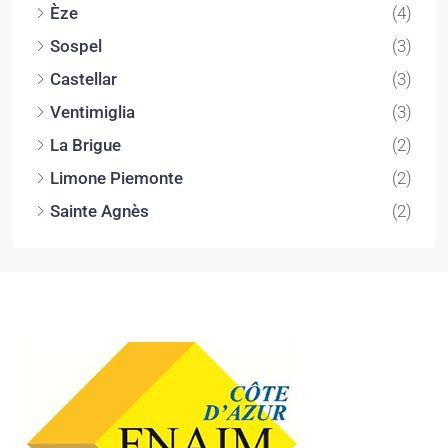
Èze
(4)
Sospel
(3)
Castellar
(3)
Ventimiglia
(3)
La Brigue
(2)
Limone Piemonte
(2)
Sainte Agnès
(2)