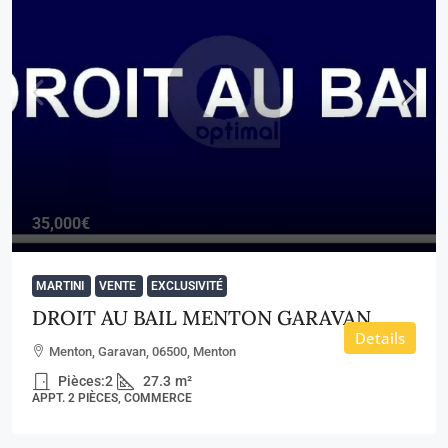
35,000€
MARTINI
VENTE
EXCLUSIVITÉ
DROIT AU BAIL MENTON GARAVAN
Details
Menton, Garavan, 06500, Menton
Pièces:
2
27.3
m²
APPT. 2 PIÈCES, COMMERCE