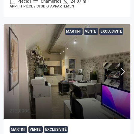
Pièce:
1
Chambre:
1
24.07
m²
APPT. 1 PIÈCE / STUDIO, APPARTEMENT
MARTINI
VENTE
EXCLUSIVITÉ
212,000€
MARTINI
VENTE
EXCLUSIVITÉ