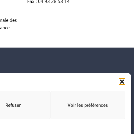
Fax : 04 93 28 53 14
nale des
rance
Refuser
Voir les préférences
ntialité
Contact
Cookies
ce digitale Monaco