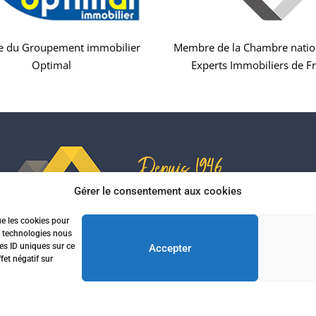
 du Groupement immobilier
Membre de la Chambre natio
Optimal
Experts Immobiliers de F
Gérer le consentement aux cookies
ue les cookies pour
es technologies nous
es ID uniques sur ce
Accepter
enaires immobiliers
Mentions légales
Politique de confide
fet négatif sur
ni.com - Site réalisé par l'agence web
informatiques.com
-
Agen