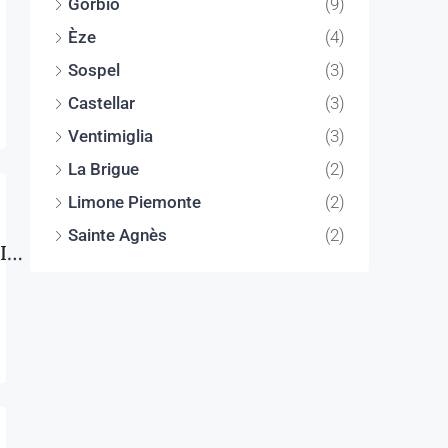
Gorbio
(9)
Èze
(4)
Sospel
(3)
Castellar
(3)
Ventimiglia
(3)
La Brigue
(2)
Limone Piemonte
(2)
Sainte Agnès
(2)
APPARTEMENT TROIS PIECES MENTON MAIRIE DERNIER ETAGE