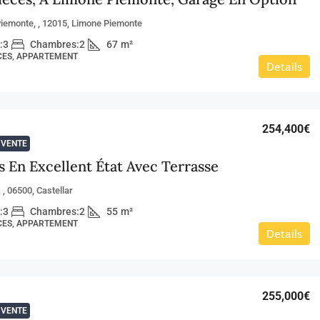
iemonte, , 12015, Limone Piemonte
:
3
Chambres:
2
67
m²
ÈCES, APPARTEMENT
Details
254,400€
VENTE
s En Excellent État Avec Terrasse
, , 06500, Castellar
:
3
Chambres:
2
55
m²
ÈCES, APPARTEMENT
Details
255,000€
VENTE