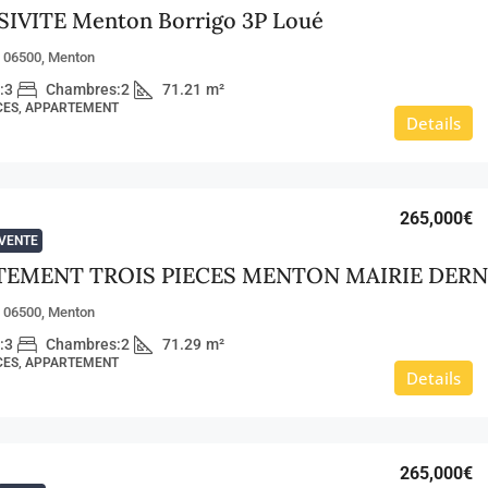
IVITE Menton Borrigo 3P Loué
, 06500, Menton
:
3
Chambres:
2
71.21
m²
ÈCES, APPARTEMENT
Details
265,000€
VENTE
, 06500, Menton
:
3
Chambres:
2
71.29
m²
ÈCES, APPARTEMENT
Details
265,000€