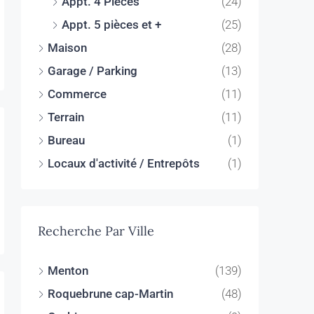
Appt. 4 Pièces
(24)
Appt. 5 pièces et +
(25)
Maison
(28)
Garage / Parking
(13)
Commerce
(11)
Terrain
(11)
Bureau
(1)
Locaux d'activité / Entrepôts
(1)
Recherche Par Ville
Menton
(139)
Roquebrune cap-Martin
(48)