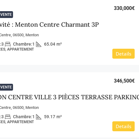
330,000€
VENTE
ivité : Menton Centre Charmant 3P
Centre, 06500, Menton
:
3
Chambre:
1
65.04
m²
ÈCES, APPARTEMENT
Details
346,500€
VENTE
Centre, 06500, Menton
:
3
Chambre:
1
59.17
m²
ÈCES, APPARTEMENT
Details