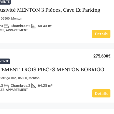
VENTE
usivité MENTON 3 Pièces, Cave Et Parking
, 06500, Menton
:
3
Chambres:
2
60.43
m²
ÈCES, APPARTEMENT
Details
275,600€
VENTE
TEMENT TROIS PIECES MENTON BORRIGO
Borrigo-Bas, 06500, Menton
:
3
Chambres:
2
64.25
m²
ÈCES, APPARTEMENT
Details