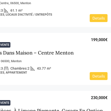
Centre, 06500, Menton
:
3
61.1
m²
CES, LOCAUX D'ACTIVITÉ / ENTREPÔTS
Details
199,000€
VENTE
es Dans Maison – Centre Menton
, 06500, Menton
:
3
Chambres:
2
43.77
m²
ÈCES, APPARTEMENT
Details
230,000€
VENTE
Pièces, À Limone Piemonte, Garage En Option