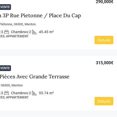
290,000€
VENTE
 3P Rue Pietonne / Place Du Cap
Piétonne, 06500, Menton
:
3
Chambres:
2
45.45
m²
ÈCES, APPARTEMENT
Details
315,000€
VENTE
Pièces Avec Grande Terrasse
, 06500, Menton
:
3
Chambres:
2
55.74
m²
ÈCES, APPARTEMENT
Details