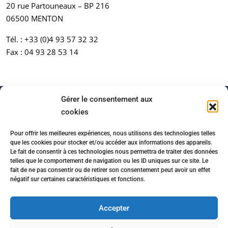
20 rue Partouneaux – BP 216
06500 MENTON
Tél. :
+33 (0)4 93 57 32 32
Fax : 04 93 28 53 14
Gérer le consentement aux
cookies
Pour offrir les meilleures expériences, nous utilisons des technologies telles
que les cookies pour stocker et/ou accéder aux informations des appareils.
Le fait de consentir à ces technologies nous permettra de traiter des données
telles que le comportement de navigation ou les ID uniques sur ce site. Le
fait de ne pas consentir ou de retirer son consentement peut avoir un effet
négatif sur certaines caractéristiques et fonctions.
Accueil
Honoraires
Partenaires immobiliers
Mentions légales
Politique de confidentialité
Accepter
Contact
Cookies