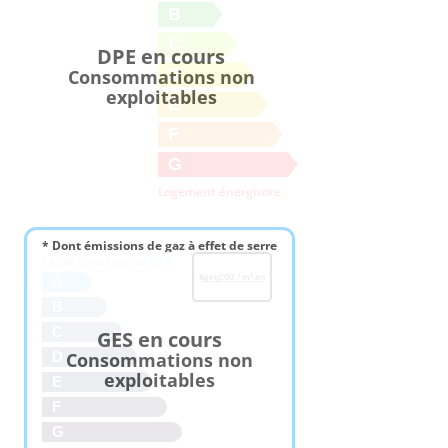
B
C
DPE en cours
D
Consommations non
exploitables
E
F
G
Logement énergivore
* Dont émissions de gaz à effet de serre
Faible émission de GES
KgéqCO2 / m².an
A
B
C
GES en cours
Consommations non
D
exploitables
E
F
G