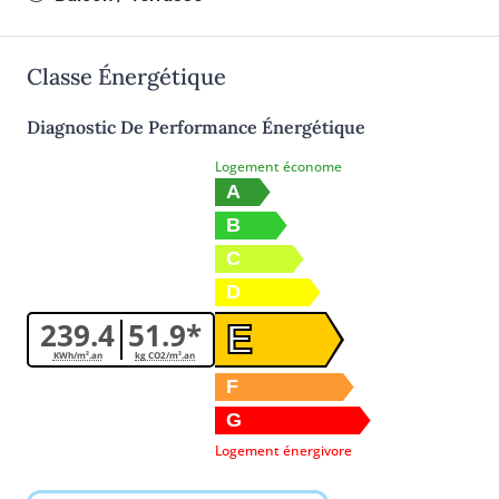
Classe Énergétique
Diagnostic De Performance Énergétique
Logement économe
A
B
C
D
239.4
51.9*
E
KWh/m².an
kg CO2/m².an
F
G
Logement énergivore