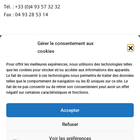
Tél. :
+33 (0)4 93 57 32 32
Fax : 04 93 28 53 14
Gérer le consentement aux
cookies
Pour offrir les meilleures expériences, nous utilisons des technologies telles
que les cookies pour stocker et/ou accéder aux informations des appareils.
Le fait de consentir à ces technologies nous permettra de traiter des données
telles que le comportement de navigation ou les ID uniques sur ce site. Le
fait de ne pas consentir ou de retirer son consentement peut avoir un effet
négatif sur certaines caractéristiques et fonctions.
Accueil
Honoraires
Partenaires immobiliers
Mentions légales
Politique de confidentialité
Accepter
Contact
Cookies
Refuser
© www.agencemartini.com - Site réalisé par l'agence web
Voir les préférences