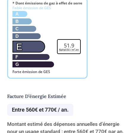
* Dont émissions de gaz à effet de serre
Faible émission de GES
A
B
C
D
E
51.9
KgéqCO2 / m².an
F
G
Forte émission de GES
Facture D’énergie Estimée
Entre 560€ et 770€ / an.
Montant estimé des dépenses annuelles d'énergie
pour un usage standard : entre 560€ et 770€ par an.