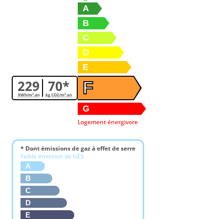
A
B
C
D
E
229
70*
F
KWh/m².an
kg CO2/m².an
G
Logement énergivore
* Dont émissions de gaz à effet de serre
Faible émission de GES
A
B
C
D
E