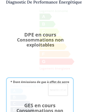
Diagnostic De Performance Énergétique
Logement économe
A
B
C
DPE en cours
D
Consommations non
exploitables
E
F
G
Logement énergivore
* Dont émissions de gaz à effet de serre
Faible émission de GES
KgéqCO2 / m².an
A
B
C
GES en cours
Consommations non
D