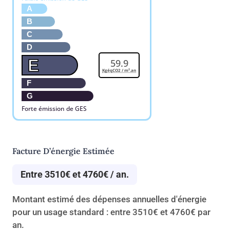
A
B
C
D
E
59.9
KgéqCO2 / m².an
F
G
Forte émission de GES
Facture D’énergie Estimée
Entre 3510€ et 4760€ / an.
Montant estimé des dépenses annuelles d'énergie
pour un usage standard : entre 3510€ et 4760€ par
an.