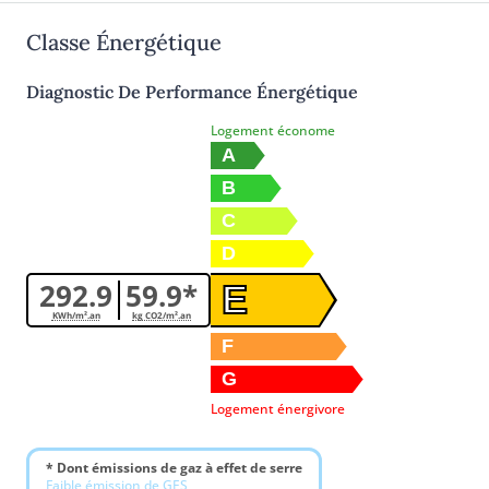
Classe Énergétique
Diagnostic De Performance Énergétique
Logement économe
A
B
C
D
292.9
59.9*
E
KWh/m².an
kg CO2/m².an
F
G
Logement énergivore
* Dont émissions de gaz à effet de serre
Faible émission de GES