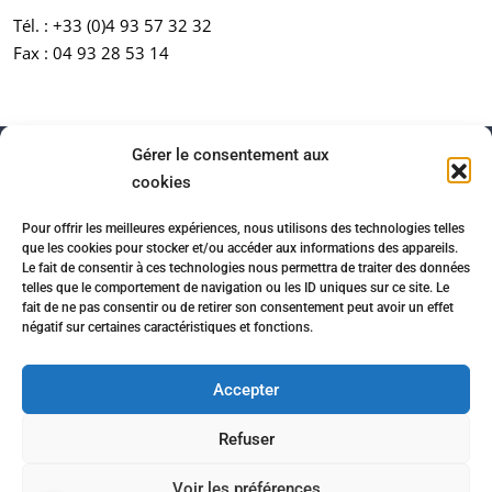
Tél. :
+33 (0)4 93 57 32 32
Fax : 04 93 28 53 14
Gérer le consentement aux
cookies
Pour offrir les meilleures expériences, nous utilisons des technologies telles
que les cookies pour stocker et/ou accéder aux informations des appareils.
Le fait de consentir à ces technologies nous permettra de traiter des données
telles que le comportement de navigation ou les ID uniques sur ce site. Le
fait de ne pas consentir ou de retirer son consentement peut avoir un effet
négatif sur certaines caractéristiques et fonctions.
Accueil
Honoraires
Partenaires immobiliers
Mentions légales
Politique de confidentialité
Accepter
Contact
Cookies
Refuser
© www.agencemartini.com - Site réalisé par l'agence web
Voir les préférences