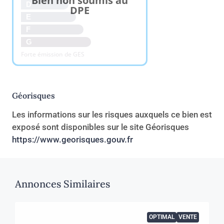
Bien non soumis au
D
DPE
E
F
G
Forte émission de GES
Géorisques
Les informations sur les risques auxquels ce bien est
exposé sont disponibles sur le site Géorisques
https://www.georisques.gouv.fr
Annonces Similaires
OPTIMAL
VENTE