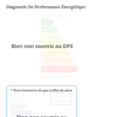
Diagnostic De Performance Énergétique
Logement économe
A
B
C
Bien non soumis au DPE
D
E
F
G
Logement énergivore
* Dont émissions de gaz à effet de serre
Faible émission de GES
-1
A
KgéqCO2 / m².an
B
C