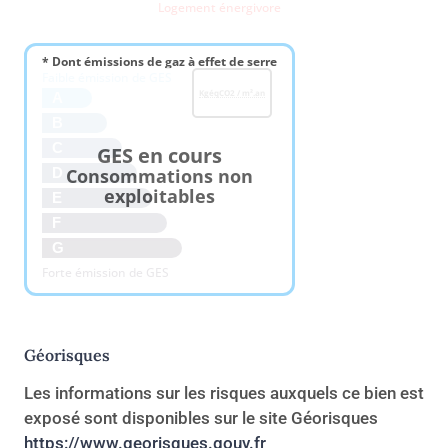
Logement énergivore
* Dont émissions de gaz à effet de serre
Faible émission de GES
KgéqCO2 / m².an
A
B
C
GES en cours
Consommations non
D
exploitables
E
F
G
Forte émission de GES
Géorisques
Les informations sur les risques auxquels ce bien est
exposé sont disponibles sur le site Géorisques
https://www.georisques.gouv.fr