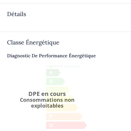
Détails
Classe Énergétique
Diagnostic De Performance Énergétique
Logement économe
A
B
C
DPE en cours
D
Consommations non
exploitables
E
F
G