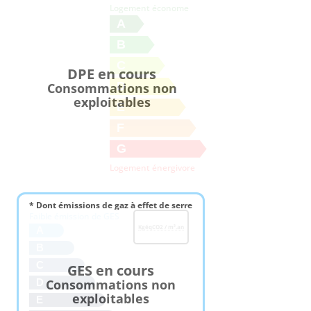
Logement économe
A
B
C
DPE en cours
D
Consommations non
exploitables
E
F
G
Logement énergivore
* Dont émissions de gaz à effet de serre
Faible émission de GES
KgéqCO2 / m².an
A
B
C
GES en cours
Consommations non
D
exploitables
E