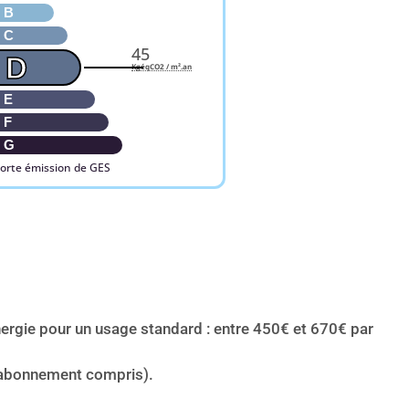
B
C
45
D
KgéqCO2 / m².an
E
F
G
Forte émission de GES
rgie pour un usage standard : entre 450€ et 670€ par
(abonnement compris).