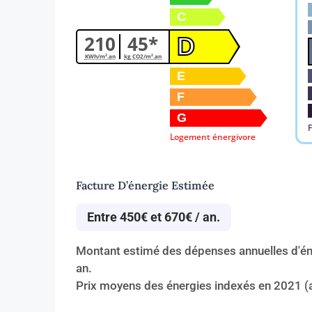
C
210
45*
D
KWh/m².an
kg CO2/m².an
E
F
G
Logement énergivore
Facture D’énergie Estimée
Entre 450€ et 670€ / an.
Montant estimé des dépenses annuelles d'éne
an.
Prix moyens des énergies indexés en 2021 