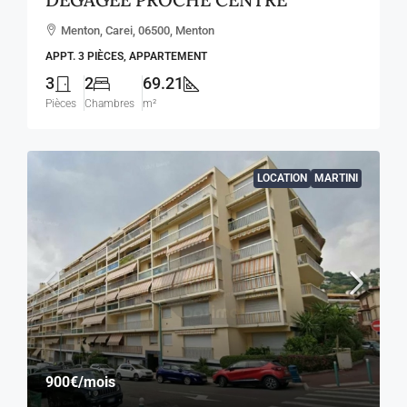
Menton, Carei, 06500, Menton
APPT. 3 PIÈCES, APPARTEMENT
3
2
69.21
Pièces
Chambres
m²
LOCATION
MARTINI
900€
/mois