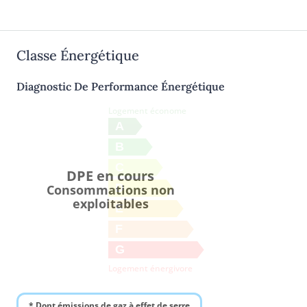
Classe Énergétique
Diagnostic De Performance Énergétique
Logement économe
A
B
C
DPE en cours
D
Consommations non
exploitables
E
F
G
Logement énergivore
* Dont émissions de gaz à effet de serre