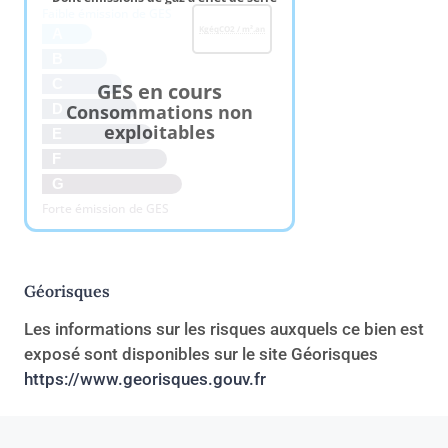
Faible émission de GES
KgéqCO2 / m².an
A
B
C
GES en cours
Consommations non
D
exploitables
E
F
G
Forte émission de GES
Géorisques
Les informations sur les risques auxquels ce bien est
exposé sont disponibles sur le site Géorisques
https://www.georisques.gouv.fr