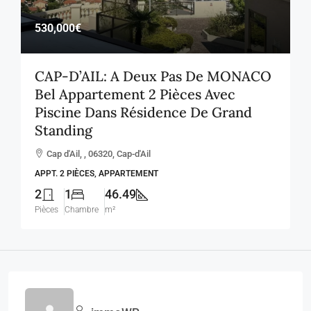
530,000€
CAP-D’AIL: A Deux Pas De MONACO
Bel Appartement 2 Pièces Avec
Piscine Dans Résidence De Grand
Standing
Cap d'Ail, , 06320, Cap-d'Ail
APPT. 2 PIÈCES, APPARTEMENT
2
1
46.49
Pièces
Chambre
m²