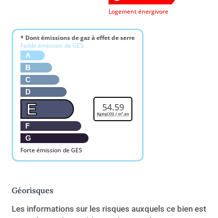
Logement énergivore
* Dont émissions de gaz à effet de serre
Faible émission de GES
A
B
C
D
E
54.59
KgéqCO2 / m².an
F
G
Forte émission de GES
Géorisques
Les informations sur les risques auxquels ce bien est