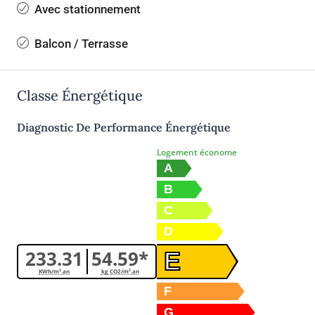
Avec stationnement
Balcon / Terrasse
Classe Énergétique
Diagnostic De Performance Énergétique
Logement économe
A
B
C
D
233.31
54.59*
E
KWh/m².an
kg CO2/m².an
F
G