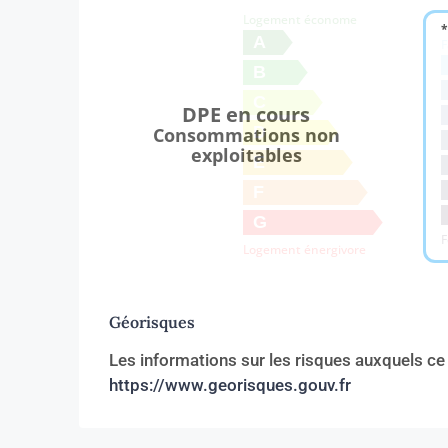
Logement économe
*
A
F
B
C
DPE en cours
D
Consommations non
exploitables
E
F
G
F
Logement énergivore
Géorisques
Les informations sur les risques auxquels ce
https://www.georisques.gouv.fr