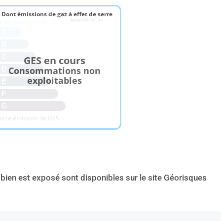
 Dont émissions de gaz à effet de serre
KgéqCO2 / m².an
aible émission de GES
A
B
C
GES en cours
Consommations non
D
exploitables
E
F
G
orte émission de GES
 bien est exposé sont disponibles sur le site Géorisques