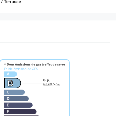
 / Terrasse
* Dont émissions de gaz à effet de serre
Faible émission de GES
A
9.6
B
KgéqCO2 / m².an
C
D
E
F