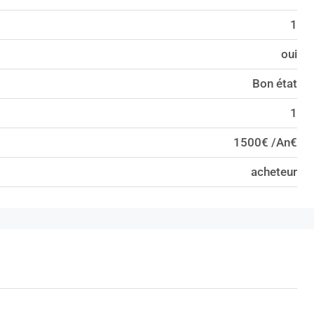
1
oui
Bon état
1
1500€ /An€
acheteur